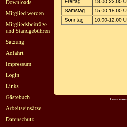
Freitag
18.00-22.00 U
Downloads
Samstag
15.00-18.00 U
Mitglied werden
Sonntag
10.00-12.00 U
Mitgliedsbeiträge
und Standgebühren
Satzung
Anfahrt
Impressum
Login
Links
Gästebuch
Heute waren
Arbeitseinsätze
Datenschutz